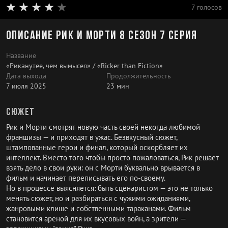
7 голосов
Описание Рик и Морти 8 сезон 7 серия
Название
«Риканутее, чем вымысел» / «Ricker than Fiction»
Дата выхода
Продолжительность
7 июля 2025
23 мин
Сюжет
Рик и Морти смотрят новую часть своей некогда любимой
франшизы — и приходят в ужас. Безвкусный сюжет,
штампованные герои и финал, который оскорбляет их
интеллект. Вместо того чтобы просто пожаловаться, Рик решает
взять дело в свои руки: он с Морти буквально врывается в
фильм и начинает переписывать его по-своему.
Но в процессе выясняется: быть сценаристом — это не только
менять сюжет, но и разбираться с чужими ожиданиями,
жанровыми клише и собственными тараканами. Фильм
становится ареной для их вкусовых войн, а зрители —