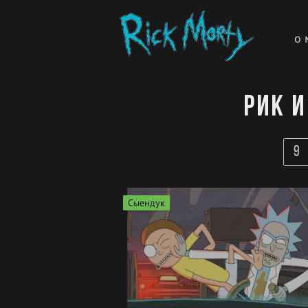
о 
Рик и
9
Сыендук