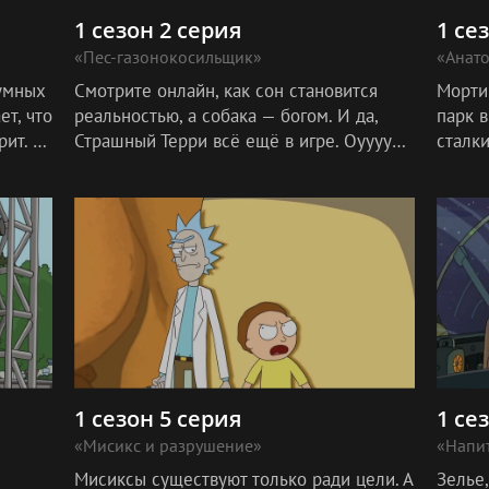
1 сезон 2 серия
1 се
«Пес-газонокосильщик»
«Анат
зумных
Смотрите онлайн, как сон становится
Морти
т, что
реальностью, а собака — богом. И да,
парк в
ит. А
Страшный Терри всё ещё в игре. Оуууууу,
сталк
суки!
1 сезон 5 серия
1 се
«Мисикс и разрушение»
«Напит
Мисиксы существуют только ради цели. А
Зелье,