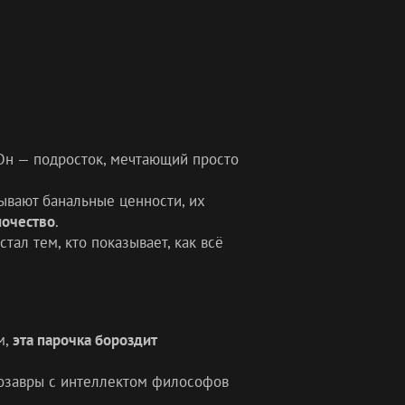
Он — подросток, мечтающий просто
ывают банальные ценности, их
ночество
.
ал тем, кто показывает, как всё
м,
эта парочка бороздит
нозавры с интеллектом философов