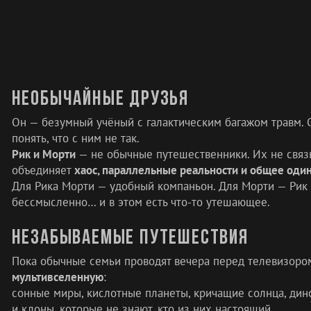
Необычайные друзья
Он — безумный учёный с галактическим багажом травм. 
понять, что с ним не так.
Рик и Морти
— не обычные путешественники. Их не связ
объединяет
хаос, параллельные реальности и общее оди
Для Рика Морти — удобный компаньон. Для Морти — Рик ст
бессмысленно… и в этом есть что-то утешающее.
Незабываемые путешествия
Пока обычные семьи проводят вечера перед телевизоро
мультивселенную
:
сонные миры, кислотные планеты, кричащие солнца, ди
и клоны, которые не знают, кто из них настоящий.