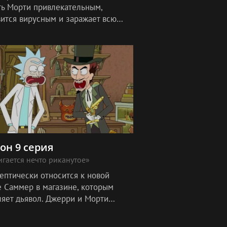
ть Морти привлекательным,
вится вирусным и заражает всю
. Рик должен спасти планету от
ания.
зон 9 серия
гается нечто риканутое»
ептически относится к новой
е Саммер в магазине, которым
ляет дьявол. Джерри и Морти
 о статусе Плутона как планеты.
е они отправляются туда.