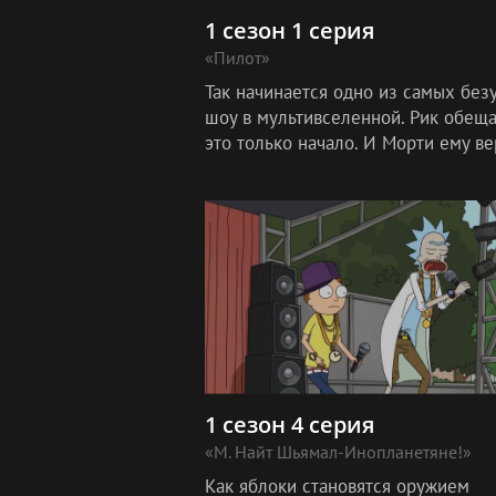
1 сезон 1 серия
«Пилот»
Так начинается одно из самых бе
шоу в мультивселенной. Рик обещае
это только начало. И Морти ему вер
зря.
1 сезон 4 серия
«М. Найт Шьямал-Инопланетяне!»
Как яблоки становятся оружием