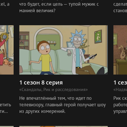
el, а
что будет, если цель — тупой мужик с
сдела
манией величия?
стано
Землю
вымир
1 сезон 8 серия
1 се
«Скандалы, Рик и расследования»
«Надви
Не впечатлённый тем, что идет по
Рик ск
етить
телевизору, главный герой получает шоу
работ
ти
из других измерений.
управ
спорят
Вскор