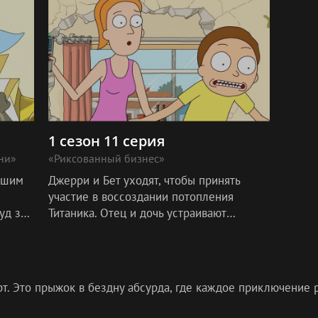
1 сезон 11 серия
ни»
«Риксованный бизнес»
ошим
Джерри и Бет уходят, чтобы принять
участие в воссоздании потопления
уд за
Титаника. Отец и дочь устраивают
стей.
вечеринку, которая выходит из-под
контроля.
рт. Это прыжок в бездну абсурда, где каждое приключение 