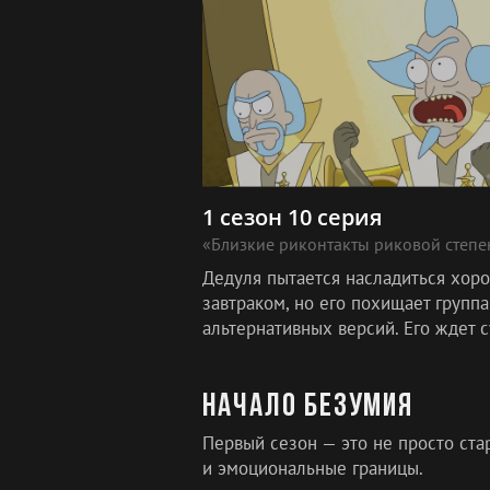
1 сезон 10 серия
«Близкие риконтакты риковой степе
Дедуля пытается насладиться хор
завтраком, но его похищает группа
альтернативных версий. Его ждет с
преступление против альтер-лично
Начало безумия
Первый сезон — это не просто ста
и эмоциональные границы.