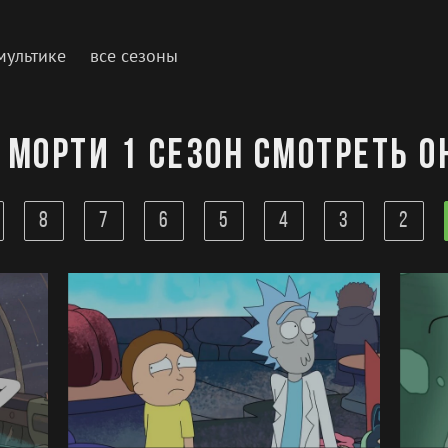
мультике
все сезоны
 Морти 1 сезон смотреть 
8
7
6
5
4
3
2