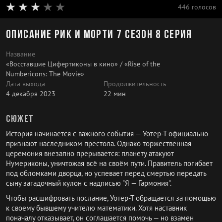
446 голосов
Описание Рик и Морти 7 сезон 8 серия
Название
«Восставшие Цифертиконы в кино» / «Rise of the
Numbericons: The Movie»
Дата выхода
Продолжительность
4 декабря 2023
22 мин
Сюжет
История начинается с важного события — Уотер-Т официально
признают наследником престола. Однако торжественная
церемония внезапно прерывается: планету атакуют
Нумериконы, уничтожая всё на своём пути. Правитель погибает
под обломками дворца, но успевает перед смертью передать
сыну загадочный кулон с надписью "Я — Гармония".
Чтобы расшифровать послание, Уотер-Т обращается за помощью
к своему бывшему учителю математики. Хотя наставник
поначалу отказывает, он соглашается помочь — но взамен