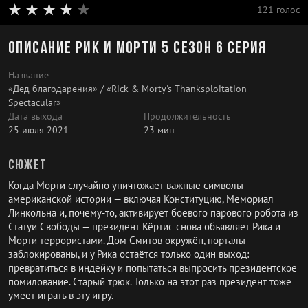
121 голос
Описание Рик и Морти 5 сезон 6 серия
Название
«Дед благодарения» / «Rick & Morty's Thanksploitation
Spectacular»
Дата выхода
Продолжительность
25 июля 2021
23 мин
Сюжет
Когда Морти случайно уничтожает важные символы
американской истории — включая Конституцию, Мемориал
Линкольна и, почему-то, активирует боевого парового робота из
Статуи Свободы — президент Кёртис снова объявляет Рика и
Морти террористами. Дом Смитов окружён, порталы
заблокированы, и у Рика остаётся только один выход:
превратиться в индейку и попытаться выпросить президентское
помилование. Старый трюк. Только на этот раз президент тоже
умеет играть в эту игру.