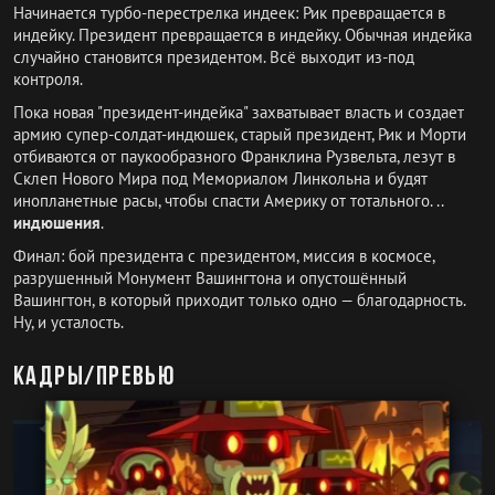
Начинается турбо-перестрелка индеек: Рик превращается в
индейку. Президент превращается в индейку. Обычная индейка
случайно становится президентом. Всё выходит из-под
контроля.
Пока новая "президент-индейка" захватывает власть и создает
армию супер-солдат-индюшек, старый президент, Рик и Морти
отбиваются от паукообразного Франклина Рузвельта, лезут в
Склеп Нового Мира под Мемориалом Линкольна и будят
инопланетные расы, чтобы спасти Америку от тотального. ..
индюшения
.
Финал: бой президента с президентом, миссия в космосе,
разрушенный Монумент Вашингтона и опустошённый
Вашингтон, в который приходит только одно — благодарность.
Ну, и усталость.
Кадры/превью