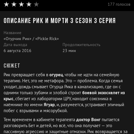
177 голосов
Описание Рик и Морти 3 сезон 3 серия
Название
«Огурчик Рик» / «Pickle Rick»
Дата выхода
Продолжительность
6 августа 2016
23 мин
Сюжет
Рик превращает себя в
огурец
, чтобы не идти на семейную
терапию. Нет, это не метафора. Это — проблема. Когда семья
уходит, дождь смывает Огурца Рика в канализацию, где он с
одними только зубами и злобой строит
боевой экзоскелет из
крыс
, сбегает из лаборатории ЦРУ, находит союзника в
наёмнике по имени
Ягуар
, и, разумеется, устраивает эпичный
побег с взрывами и мясорубкой.
Тем временем в кабинете терапевта
доктор Вонг
пытается
разговорить Бет и детей, но всё, что она получает — это
пассивную агрессию и защитные отмазки. Рик возвращается за