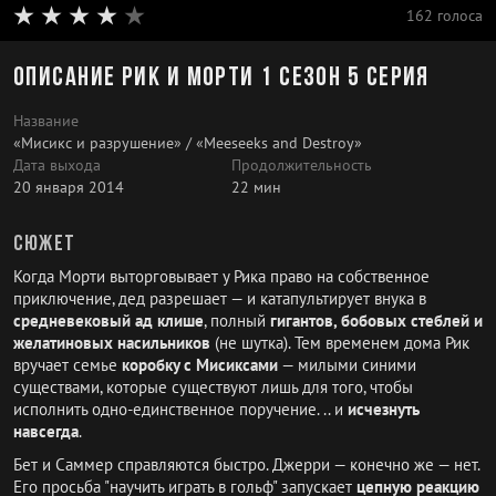
162 голоса
Описание Рик и Морти 1 сезон 5 серия
Название
«Мисикс и разрушение» / «Meeseeks and Destroy»
Дата выхода
Продолжительность
20 января 2014
22 мин
Сюжет
Когда Морти выторговывает у Рика право на собственное
приключение, дед разрешает — и катапультирует внука в
средневековый ад клише
, полный
гигантов, бобовых стеблей и
желатиновых насильников
(не шутка). Тем временем дома Рик
вручает семье
коробку с Мисиксами
— милыми синими
существами, которые существуют лишь для того, чтобы
исполнить одно-единственное поручение. .. и
исчезнуть
навсегда
.
Бет и Саммер справляются быстро. Джерри — конечно же — нет.
Его просьба "научить играть в гольф" запускает
цепную реакцию