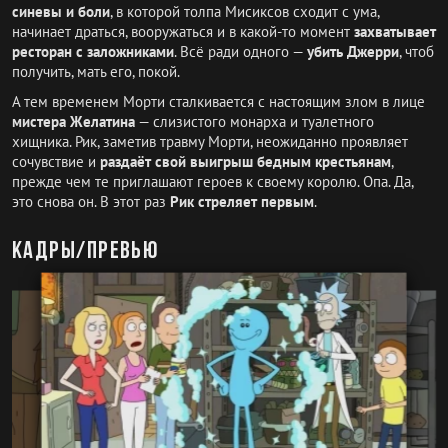
синевы и боли
, в которой толпа Мисиксов сходит с ума,
начинает драться, вооружаться и в какой-то момент
захватывает
ресторан с заложниками
. Всё ради одного —
убить Джерри
, чтоб
получить, мать его, покой.
А тем временем Морти сталкивается с настоящим злом в лице
мистера Желатина
— слизистого монарха и туалетного
хищника. Рик, заметив травму Морти, неожиданно проявляет
сочувствие и
раздаёт свой выигрыш бедным крестьянам
,
прежде чем те приглашают героев к своему королю. Опа. Да,
это снова он. В этот раз
Рик стреляет первым
.
Кадры/превью